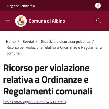
Salta al contenuto principale
Skip to footer content
Regione Lombardia
Comune di Albino
Briciole di pane
Home
/
Servizi
/
Giustizia e sicurezza pubblica
/
Ricorso per violazione relativa a Ordinanze e Regolamenti
comunali
Ricorso per violazione
relativa a Ordinanze e
Regolamenti comunali
(
urn:nir:stato:legge:1981-11-24;689~art18
)