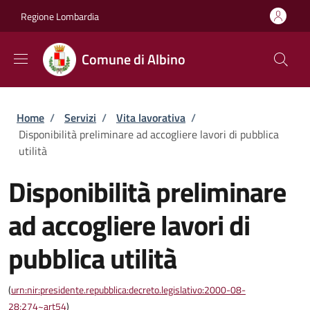
Salta al contenuto principale
Skip to footer content
Regione Lombardia
Comune di Albino
Briciole di pane
Home
/
Servizi
/
Vita lavorativa
/
Disponibilità preliminare ad accogliere lavori di pubblica
utilità
Disponibilità preliminare
ad accogliere lavori di
pubblica utilità
(
urn:nir:presidente.repubblica:decreto.legislativo:2000-08-
28;274~art54
)